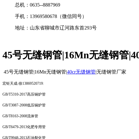
总机：0635--8887969
手机：13969580678（微信同号）
地址：山东省聊城市辽河路东首293号
45号无缝钢管|16Mn无缝钢管|
45号无缝钢管|16Mn无缝钢管|
40cr无缝钢管
|无缝钢管厂家
宏钜天成-徐13869520719:
GB/T5310-2017高压锅炉管
GB/T3087-2008低压锅炉管
GB/T8163-2008流体管
GB/T6479-2013化肥专用管
GB/T9948-2013石油裂化管