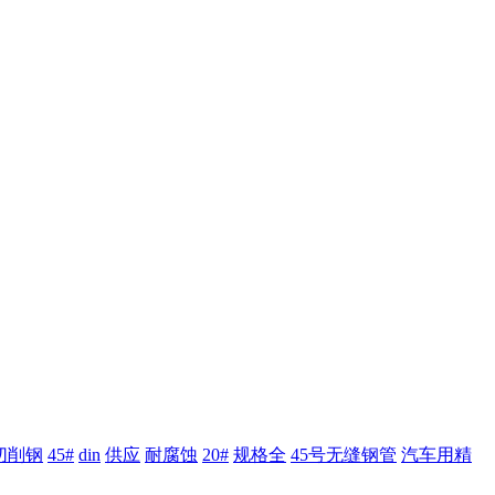
切削钢
45#
din
供应
耐腐蚀
20#
规格全
45号无缝钢管
汽车用精