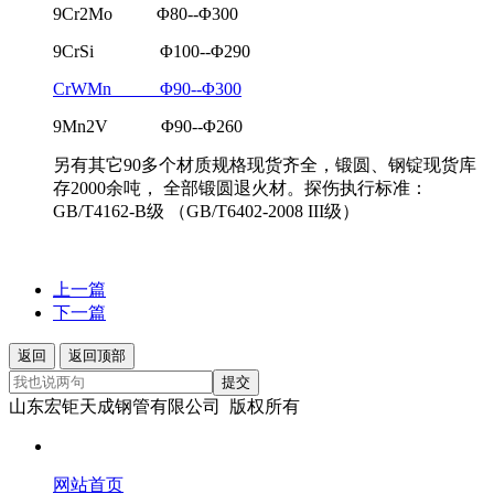
9Cr2Mo Φ80--Φ300
9CrSi Φ100--Φ290
CrWMn Φ90--Φ300
9Mn2V Φ90--Φ260
另有其它90多个材质规格现货齐全，锻圆、钢锭现货库
存2000余吨， 全部锻圆退火材。探伤执行标准：
GB/T4162-B级 （GB/T6402-2008 III级）
上一篇
下一篇
返回
返回顶部
提交
山东宏钜天成钢管有限公司 版权所有
网站首页