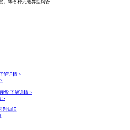
管。等各种无缝异型钢管
了解详情 >
>
钢现货
了解详情 >
 >
区别知识
格