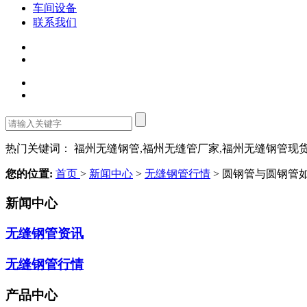
车间设备
联系我们
热门关键词： 福州无缝钢管,福州无缝管厂家,福州无缝钢管现
您的位置:
首页
>
新闻中心
>
无缝钢管行情
> 圆钢管与圆钢管
新闻中心
无缝钢管资讯
无缝钢管行情
产品中心