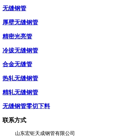
无缝钢管
厚壁无缝钢管
精密光亮管
冷拔无缝钢管
合金无缝管
热轧无缝钢管
精轧无缝钢管
无缝钢管零切下料
联系方式
山东宏钜天成钢管有限公司