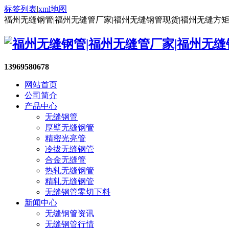
标签列表
|
xml地图
福州无缝钢管|福州无缝管厂家|福州无缝钢管现货|福州无缝方矩
13969580678
网站首页
公司简介
产品中心
无缝钢管
厚壁无缝钢管
精密光亮管
冷拔无缝钢管
合金无缝管
热轧无缝钢管
精轧无缝钢管
无缝钢管零切下料
新闻中心
无缝钢管资讯
无缝钢管行情