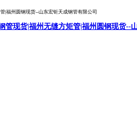
管|福州圆钢现货--山东宏钜天成钢管有限公司