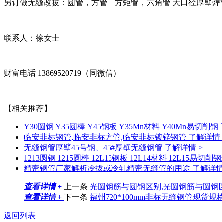
另订做无缝改拔：圆管，方管，方矩管，六角管 大口径厚壁焊
联系人：徐女士
财富电话 13869520719（同微信）
【相关推荐】
Y30圆钢 Y35圆棒 Y45钢板 Y35Mn材料 Y40Mn易切削钢
临安非标钢管,临安非标方管,临安非标镀锌钢管
了解详情 
无缝钢管厚壁45号钢、45#厚壁无缝钢管
了解详情 >
1213圆钢 1215圆棒 12L13钢板 12L14材料 12L15易切削
精密钢管厂家解析冷拔或冷轧精密无缝管的用途
了解详情
查看详情 +
上一条
光圆钢筋与圆钢区别,光圆钢筋与圆钢
查看详情 +
下一条
福州720*100mm非标无缝钢管​现货规
返回列表